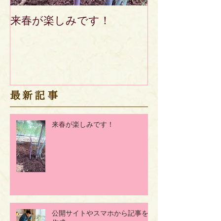
来春が楽しみです！
先週から『ふ
たち』の宅配
ました！
​最新記事
来春が楽しみです！
公開サイトやスマホから記事を