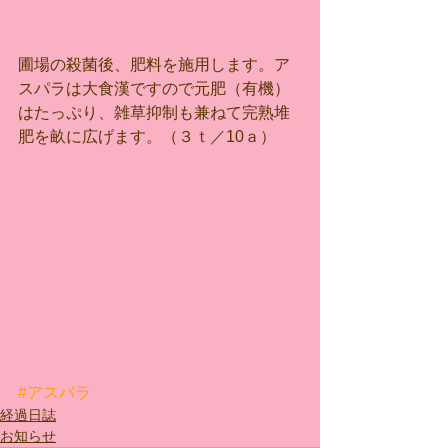
圃場の殺菌後、肥料を施用します。ア
スパラは大食漢ですので元肥（有機）
はたっぷり、雑草抑制も兼ねて完熟堆
肥を畝に広げます。（３ｔ／10ａ）
#アスパラ
経過日誌
お知らせ