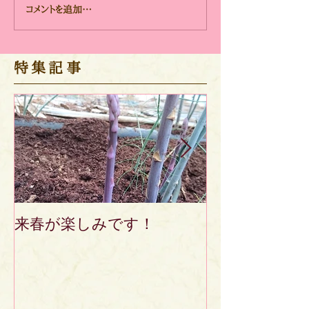
食材の撮影に！（KABくまパ
我が家の28年度
コメントを追加…
ワー）
出荷！
​特集記事
来春が楽しみです！
先週から『ふ
たち』の宅配
ました！