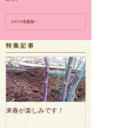
アスパラの保温を
寒い日はハウスの中が一
コメントを追加…
番！
​特集記事
来春が楽しみです！
先週から『ふ
たち』の宅配
ました！